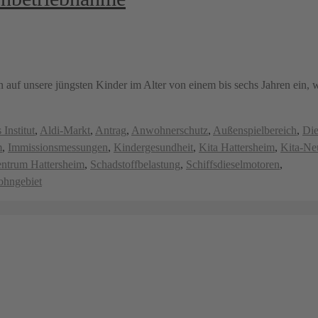
n auf unsere jüngsten Kinder im Alter von einem bis sechs Jahren ein
 Institut
,
Aldi-Markt
,
Antrag
,
Anwohnerschutz
,
Außenspielbereich
,
Die
m
,
Immissionsmessungen
,
Kindergesundheit
,
Kita Hattersheim
,
Kita-Ne
ntrum Hattersheim
,
Schadstoffbelastung
,
Schiffsdieselmotoren
,
hngebiet