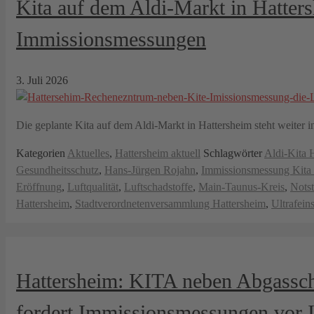
Kita auf dem Aldi-Markt in Hatters
Immissionsmessungen
3. Juli 2026
Die geplante Kita auf dem Aldi-Markt in Hattersheim steht weiter
Kategorien
Aktuelles
,
Hattersheim aktuell
Schlagwörter
Aldi-Kita 
Gesundheitsschutz
,
Hans-Jürgen Rojahn
,
Immissionsmessung Kita 
Eröffnung
,
Luftqualität
,
Luftschadstoffe
,
Main-Taunus-Kreis
,
Notst
Hattersheim
,
Stadtverordnetenversammlung Hattersheim
,
Ultrafein
Hattersheim: KITA neben Abgassch
fordert Immissionsmessungen vor 