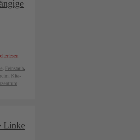
hängige
eiterlesen
te
,
Feinstaub
,
sheim
,
Kita-
nzentrum
e Linke