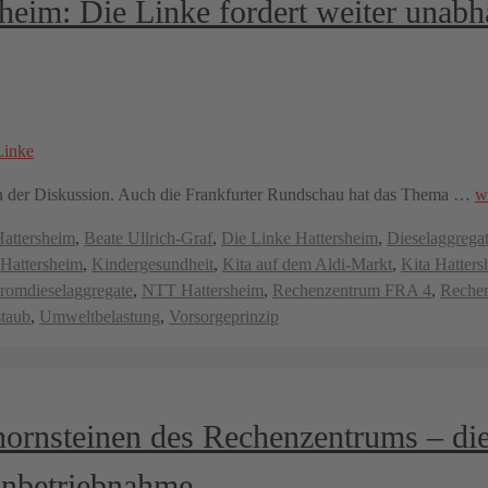
heim: Die Linke fordert weiter unab
 in der Diskussion. Auch die Frankfurter Rundschau hat das Thema …
w
Hattersheim
,
Beate Ullrich-Graf
,
Die Linke Hattersheim
,
Dieselaggrega
Hattersheim
,
Kindergesundheit
,
Kita auf dem Aldi-Markt
,
Kita Hatter
romdieselaggregate
,
NTT Hattersheim
,
Rechenzentrum FRA 4
,
Reche
staub
,
Umweltbelastung
,
Vorsorgeprinzip
ornsteinen des Rechenzentrums – di
Inbetriebnahme