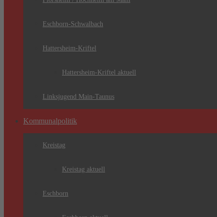
Eschborn-Schwalbach
Hattersheim-Kriftel
Hattersheim-Kriftel aktuell
Linksjugend Main-Taunus
Kommunalpolitik
Kreistag
Kreistag aktuell
Eschborn