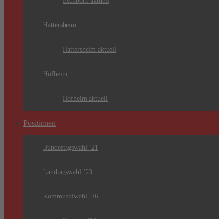
Eschborn aktuell
Hattersheim
Hattersheim aktuell
Hofheim
Hofheim aktuell
Positionen
Bundestagswahl ’21
Landtagswahl ’23
Kommunalwahl ’26