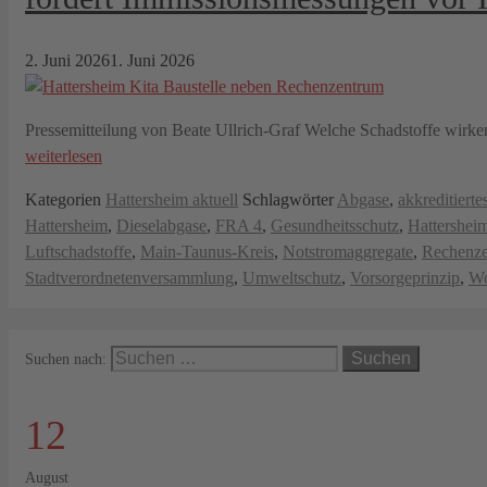
2. Juni 2026
1. Juni 2026
Pressemitteilung von Beate Ullrich-Graf Welche Schadstoffe wirke
weiterlesen
Kategorien
Hattersheim aktuell
Schlagwörter
Abgase
,
akkreditiertes
Hattersheim
,
Dieselabgase
,
FRA 4
,
Gesundheitsschutz
,
Hattershei
Luftschadstoffe
,
Main-Taunus-Kreis
,
Notstromaggregate
,
Rechenze
Stadtverordnetenversammlung
,
Umweltschutz
,
Vorsorgeprinzip
,
Wo
Suchen nach:
12
August