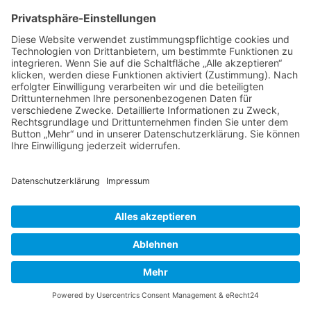
DIE LINKE. Kreisverband Main-Taunus
c/o Thomas Völker
Hauptstraße 7
65719 Hofheim
Telefon: 0177-845 13 76
E-Mail: info@dielinke-mtk.de
2026 - DIE LINKE. Main-Taunus Kreis
Schließen