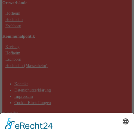
Ortsverbände
Hofheim
Hochheim
Eschborn
Kommunalpolitik
Kreistag
Hofheim
Eschborn
Hochheim (Massenheim)
Kontakt
Datenschutzerklärung
Impressum
Cookie-Einstellungen
Aktuelles
Aktionen
Positionen
Termine