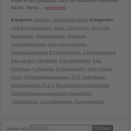
weiter in der Diskussion. Auch die Frankfurter Rundschau
hat das Thema …
weiterlesen
Kategorien
Aktuelles
,
Hattersheim aktuell
Schlagwörter
Aldi-Kita Hattersheim
,
Beate Ullrich-Graf
,
Die Linke
Hattersheim
,
Dieselaggregate
,
Feinstaub
,
Gesundheitsschutz
,
Hans-Jürgen Rojahn
,
Immissionsmessung Kita Hattersheim
,
Kindergesundheit
,
Kita auf dem Aldi-Markt
,
Kita Hattersheim
,
Kita-
Eröffnung
,
Luftqualität
,
Luftschadstoffe
,
Main-Taunus-
Kreis
,
Notstromdieselaggregate
,
NTT Hattersheim
,
Rechenzentrum FRA 4
,
Rechenzentrum Hattersheim
,
Stadtverordnetenversammlung Hattersheim
,
Ultrafeinstaub
,
Umweltbelastung
,
Vorsorgeprinzip
Suchen nach: