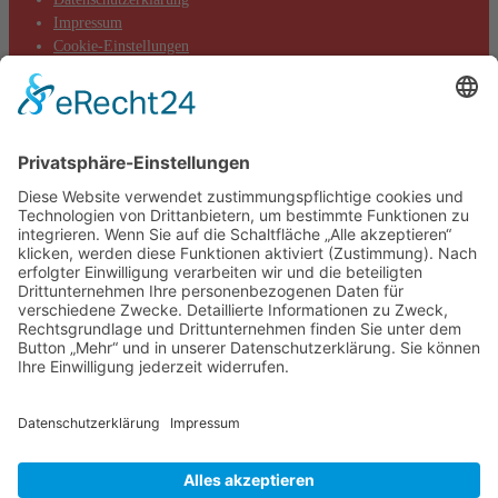
Impressum
Cookie-Einstellungen
Aktuelles
Aktionen
Positionen
Termine
DIE LINKE. Kreisverband Main-Taunus
c/o Thomas Völker
Hauptstraße 7
65719 Hofheim
Telefon: 0177-845 13 76
E-Mail: info@dielinke-mtk.de