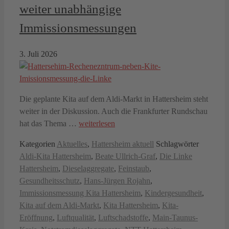
weiter unabhängige
Immissionsmessungen
3. Juli 2026
Die geplante Kita auf dem Aldi-Markt in Hattersheim steht
weiter in der Diskussion. Auch die Frankfurter Rundschau
hat das Thema …
weiterlesen
Kategorien
Aktuelles
,
Hattersheim aktuell
Schlagwörter
Aldi-Kita Hattersheim
,
Beate Ullrich-Graf
,
Die Linke
Hattersheim
,
Dieselaggregate
,
Feinstaub
,
Gesundheitsschutz
,
Hans-Jürgen Rojahn
,
Immissionsmessung Kita Hattersheim
,
Kindergesundheit
,
Kita auf dem Aldi-Markt
,
Kita Hattersheim
,
Kita-
Eröffnung
,
Luftqualität
,
Luftschadstoffe
,
Main-Taunus-