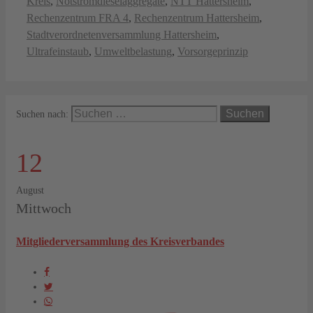
Kreis
,
Notstromdieselaggregate
,
NTT Hattersheim
,
Rechenzentrum FRA 4
,
Rechenzentrum Hattersheim
,
Stadtverordnetenversammlung Hattersheim
,
Ultrafeinstaub
,
Umweltbelastung
,
Vorsorgeprinzip
Suchen nach:
12
August
Mittwoch
Mitgliederversammlung des Kreisverbandes