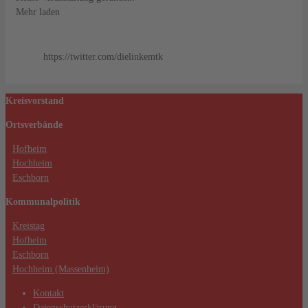
Mehr laden
https://twitter.com/dielinkemtk
Kreisvorstand
Ortsverbände
Hofheim
Hochheim
Eschborn
Kommunalpolitik
Kreistag
Hofheim
Eschborn
Hochheim (Massenheim)
Kontakt
Datenschutzerklärung