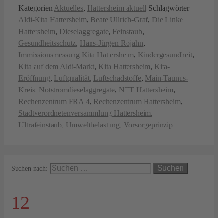
Kategorien
Aktuelles
,
Hattersheim aktuell
Schlagwörter
Aldi-Kita Hattersheim
,
Beate Ullrich-Graf
,
Die Linke
Hattersheim
,
Dieselaggregate
,
Feinstaub
,
Gesundheitsschutz
,
Hans-Jürgen Rojahn
,
Immissionsmessung Kita Hattersheim
,
Kindergesundheit
,
Kita auf dem Aldi-Markt
,
Kita Hattersheim
,
Kita-
Eröffnung
,
Luftqualität
,
Luftschadstoffe
,
Main-Taunus-
Kreis
,
Notstromdieselaggregate
,
NTT Hattersheim
,
Rechenzentrum FRA 4
,
Rechenzentrum Hattersheim
,
Stadtverordnetenversammlung Hattersheim
,
Ultrafeinstaub
,
Umweltbelastung
,
Vorsorgeprinzip
Suchen nach:
12