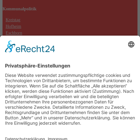
Kommunalpolitik
Kreistag
Hofheim
Eschborn
Hochheim (Massenheim)
Kontakt
Datenschutzerklärung
Impressum
Cookie-Einstellungen
Aktuelles
Aktionen
Positionen
Termine
DIE LINKE. Kreisverband Main-Taunus
c/o Thomas Völker
Hauptstraße 7