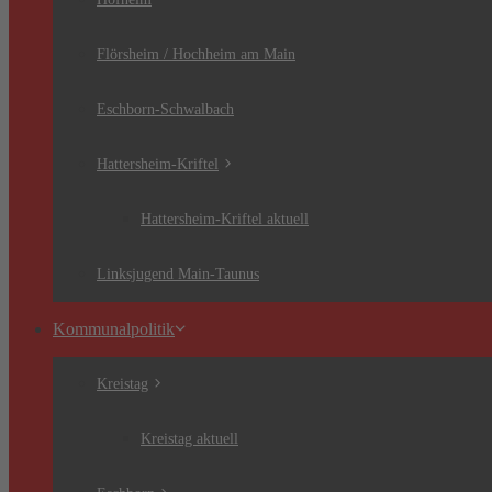
Flörsheim / Hochheim am Main
Eschborn-Schwalbach
Hattersheim-Kriftel
Hattersheim-Kriftel aktuell
Linksjugend Main-Taunus
Kommunalpolitik
Kreistag
Kreistag aktuell