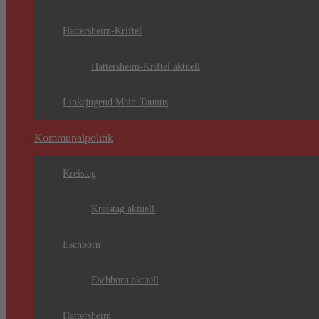
Hattersheim-Kriftel
Hattersheim-Kriftel aktuell
Linksjugend Main-Taunus
Kommunalpolitik
Kreistag
Kreistag aktuell
Eschborn
Eschborn aktuell
Hattersheim