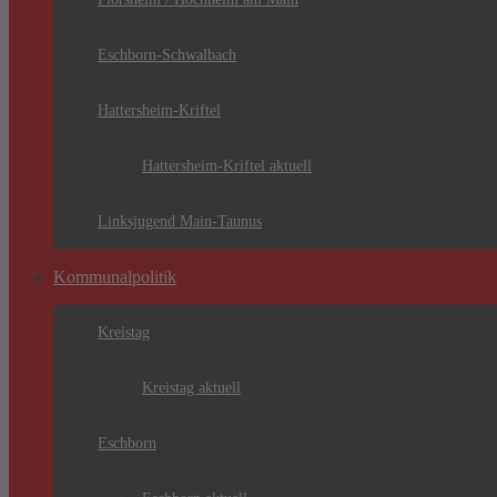
Eschborn-Schwalbach
Hattersheim-Kriftel
Hattersheim-Kriftel aktuell
Linksjugend Main-Taunus
Kommunalpolitik
Kreistag
Kreistag aktuell
Eschborn