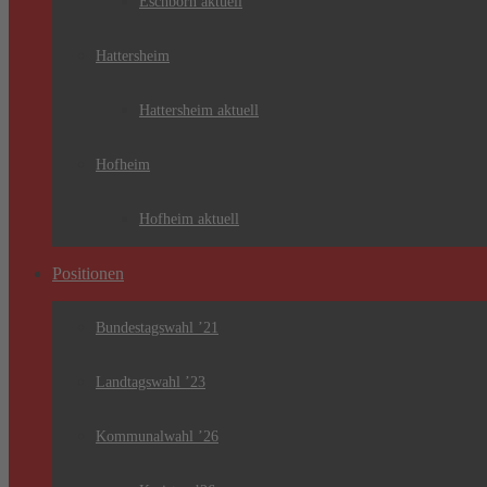
Eschborn aktuell
Hattersheim
Hattersheim aktuell
Hofheim
Hofheim aktuell
Positionen
Bundestagswahl ’21
Landtagswahl ’23
Kommunalwahl ’26