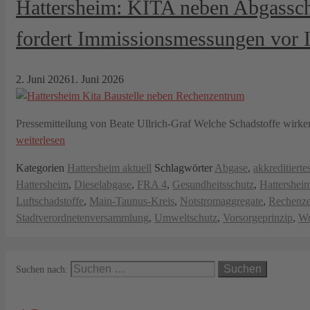
Hattersheim: KITA neben Abgassch
fordert Immissionsmessungen vor 
2. Juni 2026
1. Juni 2026
Pressemitteilung von Beate Ullrich-Graf Welche Schadstoffe wirke
weiterlesen
Kategorien
Hattersheim aktuell
Schlagwörter
Abgase
,
akkreditiertes
Hattersheim
,
Dieselabgase
,
FRA 4
,
Gesundheitsschutz
,
Hattershei
Luftschadstoffe
,
Main-Taunus-Kreis
,
Notstromaggregate
,
Rechenze
Stadtverordnetenversammlung
,
Umweltschutz
,
Vorsorgeprinzip
,
Wo
Suchen nach: