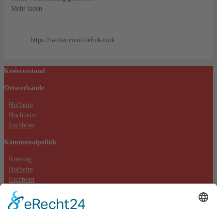
Mehr laden
https://twitter.com/dielinkemtk
Kreisvorstand
Ortsverbände
Hofheim
Hochheim
Eschborn
Kommunalpolitik
Kreistag
Hofheim
Eschborn
Hochheim (Massenheim)
Kontakt
Datenschutzerklärung