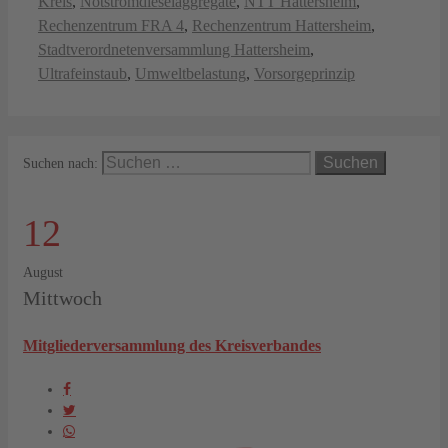
Kreis
,
Notstromdieselaggregate
,
NTT Hattersheim
,
Rechenzentrum FRA 4
,
Rechenzentrum Hattersheim
,
Stadtverordnetenversammlung Hattersheim
,
Ultrafeinstaub
,
Umweltbelastung
,
Vorsorgeprinzip
Suchen nach:
12
August
Mittwoch
Mitgliederversammlung des Kreisverbandes