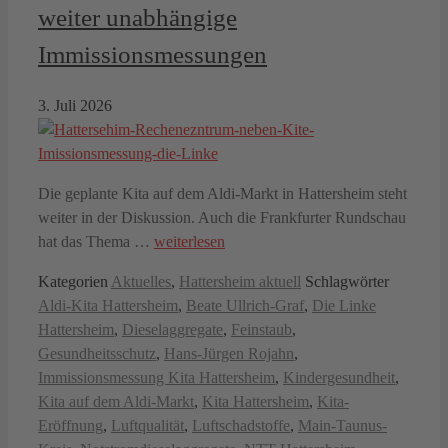
weiter unabhängige
Immissionsmessungen
3. Juli 2026
Die geplante Kita auf dem Aldi-Markt in Hattersheim steht
weiter in der Diskussion. Auch die Frankfurter Rundschau
hat das Thema …
weiterlesen
Kategorien
Aktuelles
,
Hattersheim aktuell
Schlagwörter
Aldi-Kita Hattersheim
,
Beate Ullrich-Graf
,
Die Linke
Hattersheim
,
Dieselaggregate
,
Feinstaub
,
Gesundheitsschutz
,
Hans-Jürgen Rojahn
,
Immissionsmessung Kita Hattersheim
,
Kindergesundheit
,
Kita auf dem Aldi-Markt
,
Kita Hattersheim
,
Kita-
Eröffnung
,
Luftqualität
,
Luftschadstoffe
,
Main-Taunus-