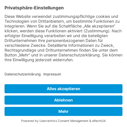
Impressum
Cookie-Einstellungen
Aktuelles
Aktionen
Positionen
Termine
DIE LINKE. Kreisverband Main-Taunus
c/o Thomas Völker
Hauptstraße 7
65719 Hofheim
Telefon: 0177-845 13 76
E-Mail: info@dielinke-mtk.de
2026 - DIE LINKE. Main-Taunus Kreis
Schließen