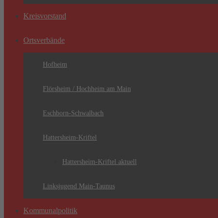
Kreisvorstand
Ortsverbände
Hofheim
Flörsheim / Hochheim am Main
Eschborn-Schwalbach
Hattersheim-Kriftel
Hattersheim-Kriftel aktuell
Linksjugend Main-Taunus
Kommunalpolitik