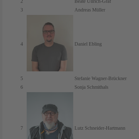
2
Beate Ullrich-Graf
3
Andreas Müller
4
Daniel Ebling
5
Stefanie Wagner-Brückner
6
Sonja Schmithals
7
Lutz Schneider-Hartmann