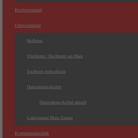
Kreisvorstand
Ortsverbände
Hofheim
Flörsheim / Hochheim am Main
Eschborn-Schwalbach
Hattersheim-Kriftel
Hattersheim-Kriftel aktuell
Linksjugend Main-Taunus
Kommunalpolitik