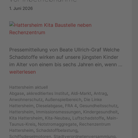
1. Juni 2026
Pressemitteilung von Beate Ullrich-Graf Welche
Schadstoffe wirken auf unsere jüngsten Kinder
im Alter von einem bis sechs Jahren ein, wenn …
weiterlesen
Kategorien
Hattersheim aktuell
Schlagwörter
Abgase
,
akkreditiertes Institut
,
Aldi-Markt
,
Antrag
,
Anwohnerschutz
,
Außenspielbereich
,
Die Linke
Hattersheim
,
Dieselabgase
,
FRA 4
,
Gesundheitsschutz
,
Hattersheim
,
Immissionsmessungen
,
Kindergesundheit
,
Kita Hattersheim
,
Kita-Neubau
,
Luftschadstoffe
,
Main-
Taunus-Kreis
,
Notstromaggregate
,
Rechenzentrum
Hattersheim
,
Schadstoffbelastung
,
Schiffsdieselmotoren
,
Stadtverordnetenversammlung
,