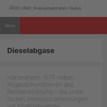
Zum
Inhalt
springen
Menü
Dieselabgase
Hattersheim: KITA neben
Abgasschornsteinen des
Rechenzentrums – die Linke
fordert Immissionsmessungen
vor Inbetriebnahme