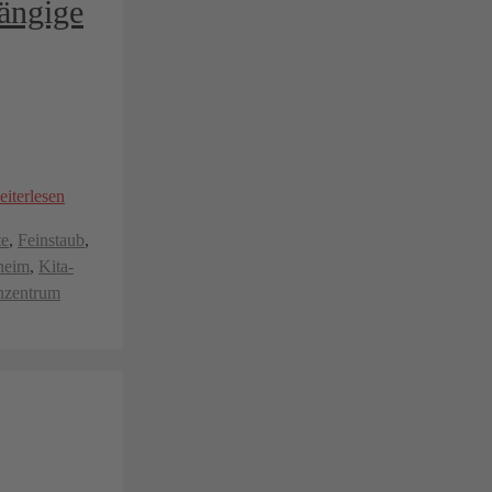
hängige
eiterlesen
te
,
Feinstaub
,
sheim
,
Kita-
nzentrum