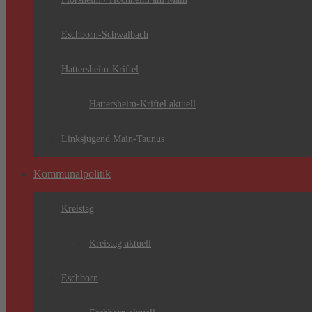
Eschborn-Schwalbach
Hattersheim-Kriftel
Hattersheim-Kriftel aktuell
Linksjugend Main-Taunus
Kommunalpolitik
Kreistag
Kreistag aktuell
Eschborn