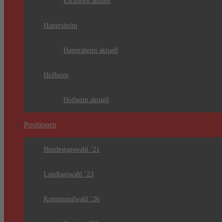
Eschborn aktuell
Hattersheim
Hattersheim aktuell
Hofheim
Hofheim aktuell
Positionen
Bundestagswahl ’21
Landtagswahl ’23
Kommunalwahl ’26