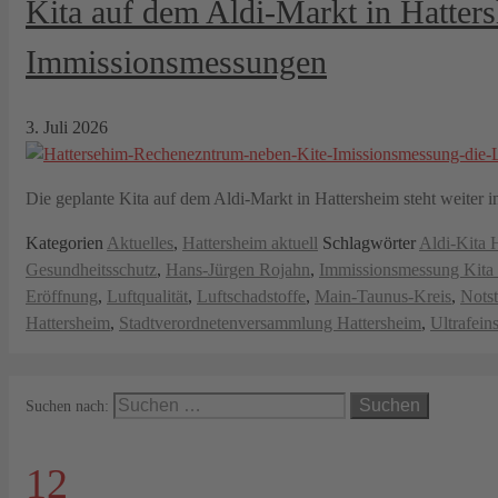
Kita auf dem Aldi-Markt in Hatters
Immissionsmessungen
3. Juli 2026
Die geplante Kita auf dem Aldi-Markt in Hattersheim steht weiter
Kategorien
Aktuelles
,
Hattersheim aktuell
Schlagwörter
Aldi-Kita 
Gesundheitsschutz
,
Hans-Jürgen Rojahn
,
Immissionsmessung Kita 
Eröffnung
,
Luftqualität
,
Luftschadstoffe
,
Main-Taunus-Kreis
,
Notst
Hattersheim
,
Stadtverordnetenversammlung Hattersheim
,
Ultrafein
Suchen nach:
12