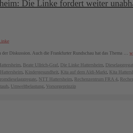
heim: Die Linke fordert weiter unab
 in der Diskussion. Auch die Frankfurter Rundschau hat das Thema …
w
Hattersheim
,
Beate Ullrich-Graf
,
Die Linke Hattersheim
,
Dieselaggrega
Hattersheim
,
Kindergesundheit
,
Kita auf dem Aldi-Markt
,
Kita Hatter
romdieselaggregate
,
NTT Hattersheim
,
Rechenzentrum FRA 4
,
Reche
staub
,
Umweltbelastung
,
Vorsorgeprinzip