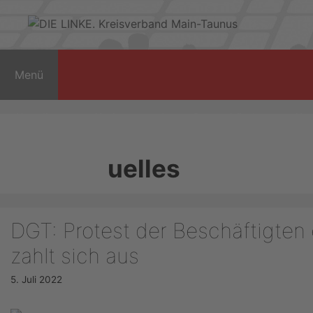
Zum
Inhalt
springen
Menü
Aktuelles
Kreisvorstand
Ortsverbände
Kom
Kita-Platz fehlt?
uelles
DGT: Protest der Beschäftigten
zahlt sich aus
5. Juli 2022