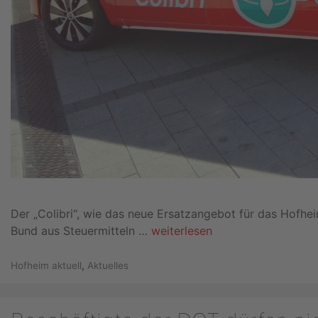
Der „Colibri“, wie das neue Ersatzangebot für das Hofhe
Bund aus Steuermitteln …
weiterlesen
Kategorien
Hofheim aktuell
,
Aktuelles