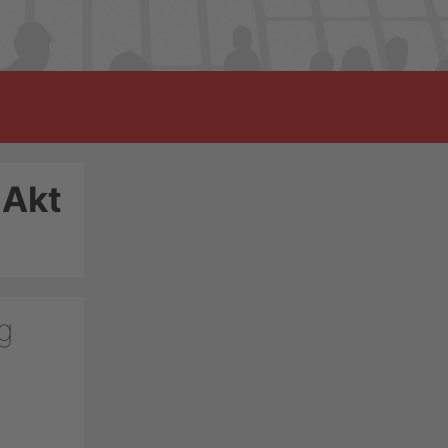
Akt
ng