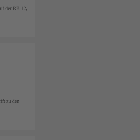
uf der RB 12,
ift zu den