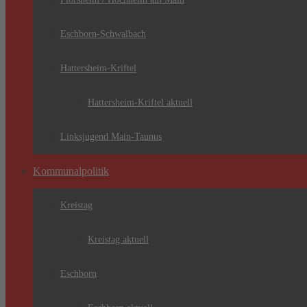
Eschborn-Schwalbach
Hattersheim-Kriftel
Hattersheim-Kriftel aktuell
Linksjugend Main-Taunus
Kommunalpolitik
Kreistag
Kreistag aktuell
Eschborn