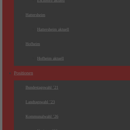
Eschborn aktuell
Hattersheim
Hattersheim aktuell
Hofheim
Hofheim aktuell
Positionen
Bundestagswahl ’21
Landtagswahl ’23
Kommunalwahl ’26