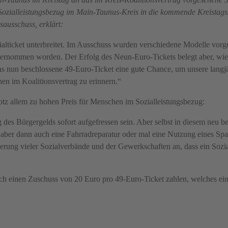
m Sozialleistungsbezug im Main-Taunus-Kreis in die kommende Kreistagss
ausschuss, erklärt:
lticket unterbreitet. Im Ausschuss wurden verschiedene Modelle vorge
 unternommen worden. Der Erfolg des Neun-Euro-Tickets belegt aber, wi
 das nun beschlossene 49-Euro-Ticket eine gute Chance, um unsere langj
en im Koalitionsvertrag zu erinnern.“
rotz allem zu hohen Preis für Menschen im Sozialleistungsbezug:
des Bürgergelds sofort aufgefressen sein. Aber selbst in diesem neu b
ber dann auch eine Fahrradreparatur oder mal eine Nutzung eines Spar
erung vieler Sozialverbände und der Gewerkschaften an, dass ein Sozial
fach einen Zuschuss von 20 Euro pro 49-Euro-Ticket zahlen, welches e