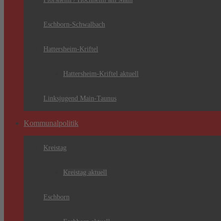
Eschborn-Schwalbach
Hattersheim-Kriftel
Hattersheim-Kriftel aktuell
Linksjugend Main-Taunus
Kommunalpolitik
Kreistag
Kreistag aktuell
Eschborn