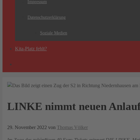
Impressum
Datenschutzerklärung
Soziale Medien
Kita-Platz fehlt?
LINKE nimmt neuen Anlauf f
29. November 2022
von
Thomas Völker
Im Zuge des zukünftigen 49 Euro-Tickets erinnert DIE LINKE. Main