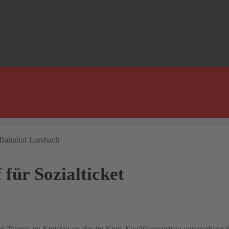
ür Sozialticket
-Taunus im Kreistag an das im Kreis-Koalitionsvertrag vorgesehene So