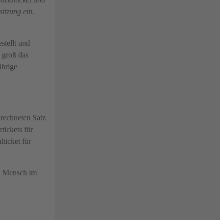
itzung ein.
stellt und
e groß das
ährige
erechneten Satz
tickets für
ticket für
in Mensch im