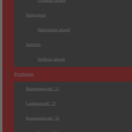
Eschborn aktuell
Hattersheim
Hattersheim aktuell
Hofheim
Hofheim aktuell
Positionen
Bundestagswahl ’21
Landtagswahl ’23
Kommunalwahl ’26