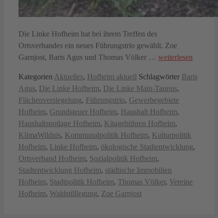
Die Linke Hofheim hat bei ihrem Treffen des
Ortsverbandes ein neues Führungstrio gewählt. Zoe
Garnjost, Baris Agus und Thomas Völker …
weiterlesen
Kategorien
Aktuelles
,
Hofheim aktuell
Schlagwörter
Baris
Agus
,
Die Linke Hofheim
,
Die Linke Main-Taunus
,
Flächenversiegelung
,
Führungstrio
,
Gewerbegebiete
Hofheim
,
Grundsteuer Hofheim
,
Haushalt Hofheim
,
Haushaltsnotlage Hofheim
,
Kitagebühren Hofheim
,
KlimaWildnis
,
Kommunalpolitik Hofheim
,
Kulturpolitik
Hofheim
,
Linke Hofheim
,
ökologische Stadtentwicklung
,
Ortsverband Hofheim
,
Sozialpolitik Hofheim
,
Stadtentwicklung Hofheim
,
städtische Immobilien
Hofheim
,
Stadtpolitik Hofheim
,
Thomas Völker
,
Vereine
Hofheim
,
Waldstilllegung
,
Zoe Garnjost