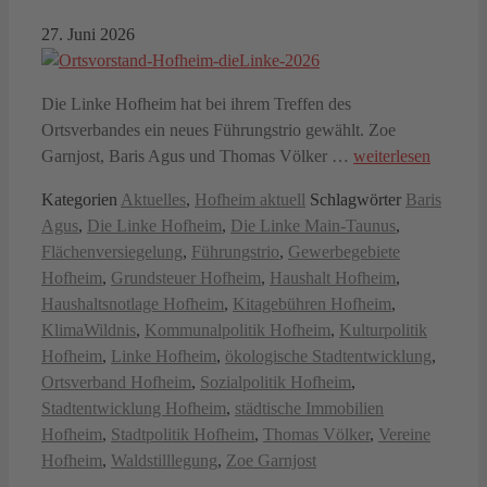
27. Juni 2026
Die Linke Hofheim hat bei ihrem Treffen des
Ortsverbandes ein neues Führungstrio gewählt. Zoe
Garnjost, Baris Agus und Thomas Völker …
weiterlesen
Kategorien
Aktuelles
,
Hofheim aktuell
Schlagwörter
Baris
Agus
,
Die Linke Hofheim
,
Die Linke Main-Taunus
,
Flächenversiegelung
,
Führungstrio
,
Gewerbegebiete
Hofheim
,
Grundsteuer Hofheim
,
Haushalt Hofheim
,
Haushaltsnotlage Hofheim
,
Kitagebühren Hofheim
,
KlimaWildnis
,
Kommunalpolitik Hofheim
,
Kulturpolitik
Hofheim
,
Linke Hofheim
,
ökologische Stadtentwicklung
,
Ortsverband Hofheim
,
Sozialpolitik Hofheim
,
Stadtentwicklung Hofheim
,
städtische Immobilien
Hofheim
,
Stadtpolitik Hofheim
,
Thomas Völker
,
Vereine
Hofheim
,
Waldstilllegung
,
Zoe Garnjost