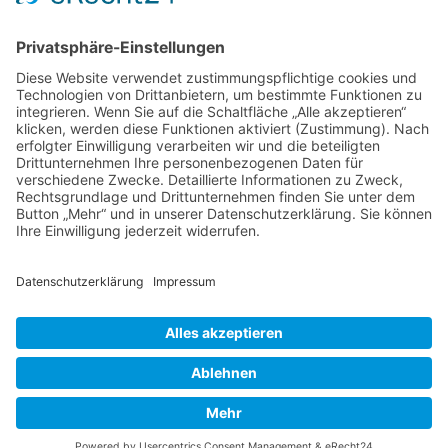
Positionen
Termine
DIE LINKE. Kreisverband Main-Taunus
c/o Thomas Völker
Hauptstraße 7
65719 Hofheim
Telefon: 0177-845 13 76
E-Mail: info@dielinke-mtk.de
2026 - DIE LINKE. Main-Taunus Kreis