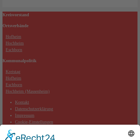
Kreisvorstand
Ortsverbände
Hofheim
Hochheim
Eschborn
Kommunalpolitik
Kreistag
Hofheim
Eschborn
Hochheim (Massenheim)
Kontakt
Datenschutzerklärung
Impressum
Cookie-Einstellungen
Aktuelles
Aktionen