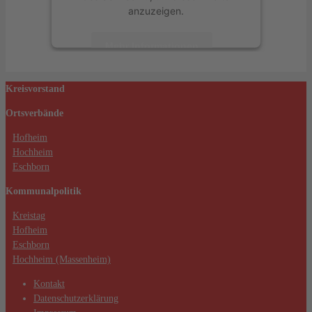
anzuzeigen.
Mehr Informationen
Akzeptieren
Kreisvorstand
powered by
Usercentrics Consent
Ortsverbände
Management Platform
&
eRecht24
Hofheim
Hochheim
Eschborn
Kommunalpolitik
Kreistag
Hofheim
Eschborn
Hochheim (Massenheim)
Kontakt
Datenschutzerklärung