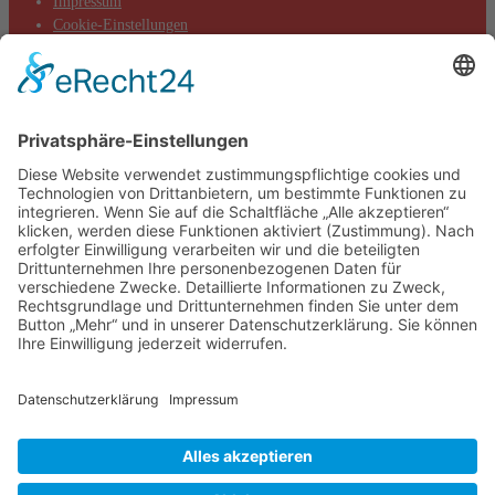
Impressum
Cookie-Einstellungen
Aktuelles
Aktionen
Positionen
Termine
DIE LINKE. Kreisverband Main-Taunus
c/o Thomas Völker
Hauptstraße 7
65719 Hofheim
Telefon: 0177-845 13 76
E-Mail: info@dielinke-mtk.de