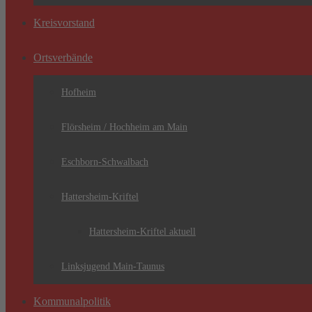
Kreisvorstand
Ortsverbände
Hofheim
Flörsheim / Hochheim am Main
Eschborn-Schwalbach
Hattersheim-Kriftel
Hattersheim-Kriftel aktuell
Linksjugend Main-Taunus
Kommunalpolitik