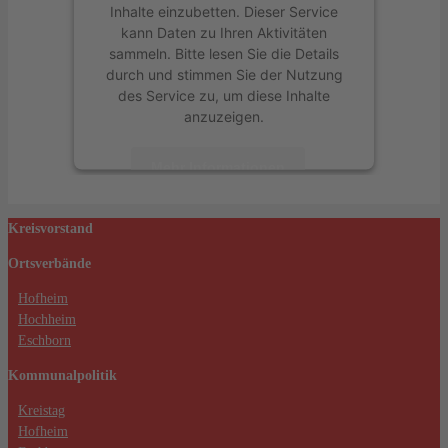
Inhalte einzubetten. Dieser Service
kann Daten zu Ihren Aktivitäten
sammeln. Bitte lesen Sie die Details
durch und stimmen Sie der Nutzung
des Service zu, um diese Inhalte
anzuzeigen.
Mehr Informationen
Akzeptieren
Kreisvorstand
powered by
Usercentrics Consent
Ortsverbände
Management Platform
&
eRecht24
Hofheim
Hochheim
Eschborn
Kommunalpolitik
Kreistag
Hofheim