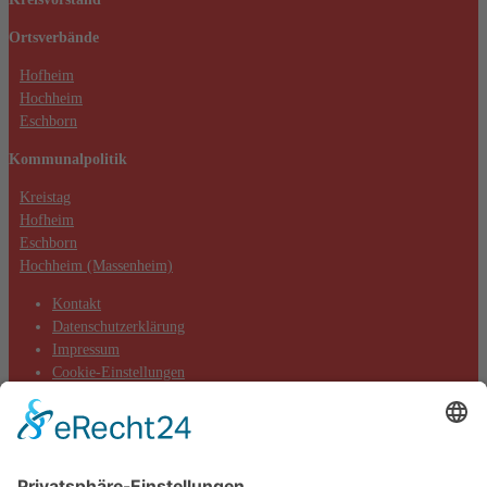
powered by
Usercentrics Consent
Ortsverbände
Management Platform
&
eRecht24
Hofheim
Hochheim
Eschborn
Kommunalpolitik
Kreistag
Hofheim
Eschborn
Hochheim (Massenheim)
Kontakt
Datenschutzerklärung
Impressum
Cookie-Einstellungen
Aktuelles
Aktionen
Positionen
Termine