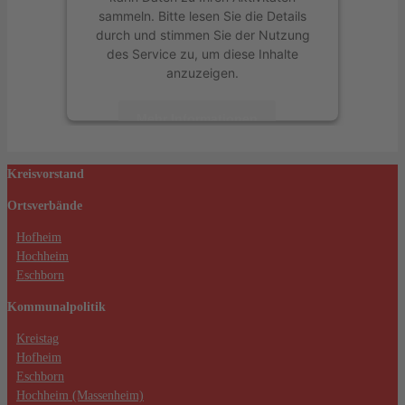
sammeln. Bitte lesen Sie die Details
durch und stimmen Sie der Nutzung
des Service zu, um diese Inhalte
anzuzeigen.
Mehr Informationen
Akzeptieren
Kreisvorstand
powered by
Usercentrics Consent
Ortsverbände
Management Platform
&
eRecht24
Hofheim
Hochheim
Eschborn
Kommunalpolitik
Kreistag
Hofheim
Eschborn
Hochheim (Massenheim)