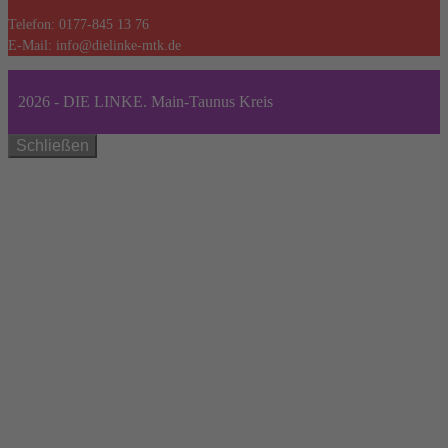
Telefon: 0177-845 13 76
E-Mail: info@dielinke-mtk.de
2026 - DIE LINKE. Main-Taunus Kreis
Schließen