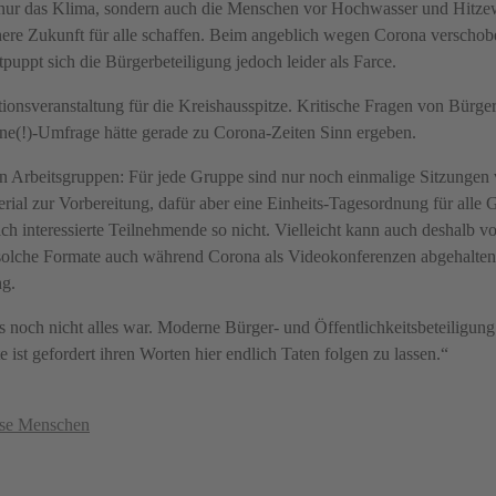
ht nur das Klima, sondern auch die Menschen vor Hochwasser und Hitze
re Zukunft für alle schaffen. Beim angeblich wegen Corona verschob
uppt sich die Bürgerbeteiligung jedoch leider als Farce.
tionsveranstaltung für die Kreishausspitze. Kritische Fragen von Bürge
e(!)-Umfrage hätte gerade zu Corona-Zeiten Sinn ergeben.
en Arbeitsgruppen: Für jede Gruppe sind nur noch einmalige Sitzungen
rial zur Vorbereitung, dafür aber eine Einheits-Tagesordnung für alle
interessierte Teilnehmende so nicht. Vielleicht kann auch deshalb von
 solche Formate auch während Corona als Videokonferenzen abgehalte
ng.
och nicht alles war. Moderne Bürger- und Öffentlichkeitsbeteiligung 
 ist gefordert ihren Worten hier endlich Taten folgen zu lassen.“
ose Menschen