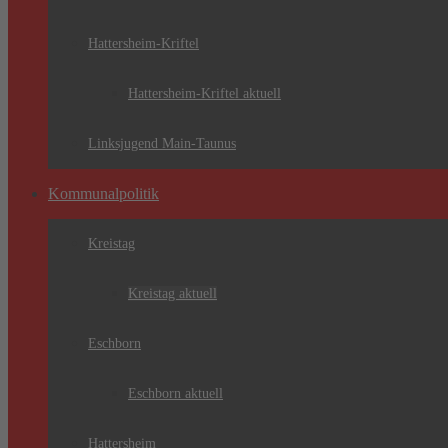
Hattersheim-Kriftel
Hattersheim-Kriftel aktuell
Linksjugend Main-Taunus
Kommunalpolitik
Kreistag
Kreistag aktuell
Eschborn
Eschborn aktuell
Hattersheim