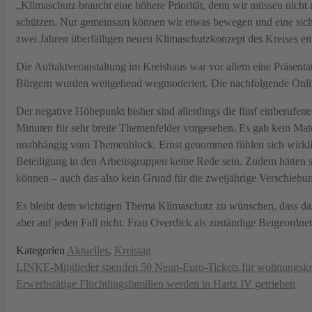
„Klimaschutz braucht eine höhere Priorität, denn wir müssen nic
schützen. Nur gemeinsam können wir etwas bewegen und eine siche
zwei Jahren überfälligen neuen Klimaschutzkonzept des Kreises entp
Die Auftaktveranstaltung im Kreishaus war vor allem eine Präsenta
Bürgern wurden weitgehend wegmoderiert. Die nachfolgende Onlin
Der negative Höhepunkt bisher sind allerdings die fünf einberufen
Minuten für sehr breite Themenfelder vorgesehen. Es gab kein Mate
unabhängig vom Themenblock. Ernst genommen fühlen sich wirklich 
Beteiligung in den Arbeitsgruppen keine Rede sein. Zudem hätten
können – auch das also kein Grund für die zweijährige Verschiebu
Es bleibt dem wichtigen Thema Klimaschutz zu wünschen, dass das n
aber auf jeden Fall nicht. Frau Overdick als zuständige Beigeordnete
Kategorien
Aktuelles
,
Kreistag
LINKE-Mitglieder spenden 50 Neun-Euro-Tickets für wohnungsl
Erwerbstätige Flüchtlingsfamilien werden in Hartz IV getrieben