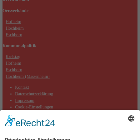
powered by
Usercentrics Consent
Ortsverbände
Management Platform
&
eRecht24
Hofheim
Hochheim
Eschborn
Kommunalpolitik
Kreistag
Hofheim
Eschborn
Hochheim (Massenheim)
Kontakt
Datenschutzerklärung
Impressum
Cookie-Einstellungen
Aktuelles
Aktionen
Positionen
Termine