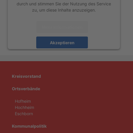
durch und stimmen Sie der Nutzung des Service
zu, um diese Inhalte anzuzeigen.
Mehr Informationen
Akzeptieren
powered by
Usercentrics Consent Management
Platform
&
eRecht24
Kreisvorstand
Ortsverbände
Hofheim
Hochheim
Eschborn
Kommunalpolitik