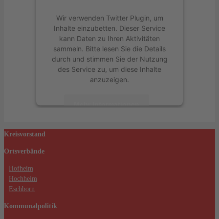
Wir verwenden Twitter Plugin, um
Inhalte einzubetten. Dieser Service
kann Daten zu Ihren Aktivitäten
sammeln. Bitte lesen Sie die Details
durch und stimmen Sie der Nutzung
des Service zu, um diese Inhalte
anzuzeigen.
Mehr Informationen
Akzeptieren
Kreisvorstand
powered by
Usercentrics Consent
Ortsverbände
Management Platform
&
eRecht24
Hofheim
Hochheim
Eschborn
Kommunalpolitik