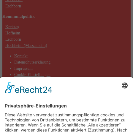
Eschborn
Kommunalpolitik
Kreistag
Hofheim
Eschborn
Hochheim (Massenheim)
Kontakt
Datenschutzerklärung
Impressum
Cookie-Einstellungen
Aktuelles
Aktionen
Positionen
Termine