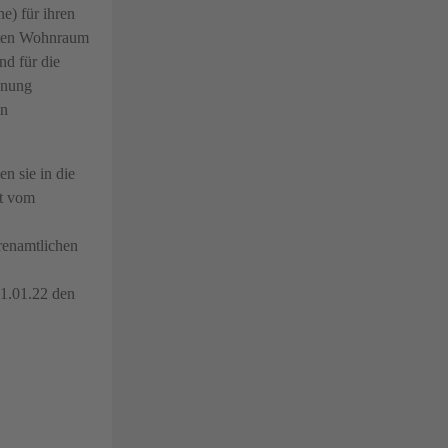
e) für ihren
aten Wohnraum
nd für die
hnung
in
n sie in die
it vom
renamtlichen
01.01.22 den