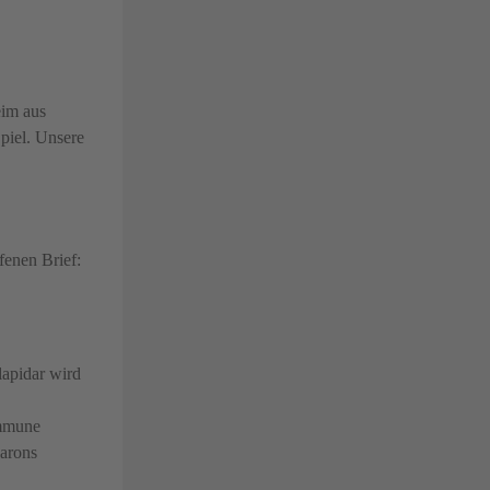
eim aus
piel. Unsere
fenen Brief:
lapidar wird
ommune
Barons