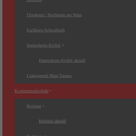
Flörsheim / Hochheim am Main
Eschborn-Schwalbach
Hattersheim-Kriftel
Hattersheim-Kriftel aktuell
Linksjugend Main-Taunus
Kommunalpolitik
Kreistag
Kreistag aktuell