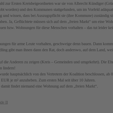
l zur Ersten Kreisbeigeordneten war sie von Albrecht Kündiger (Grün
elobt worden) und den Kommunen stattgefunden, um im Vorfeld adäqu
g und wissen, dass bei Auszugspflicht sie (ihre Kommune) zuständig si
en. Ja, Geflüchtete müssen sich auf dem „freien Markt“ um eine Wo
uen bzw. Wohnungen für diese Menschen vorhalten – das tut leider ke
nungen für arme Leute vorhalten, geschweige denn bauen. Dann komme
dling gibt man ihnen dann den Rat, doch anderswo, auf dem Land, we
 auf die Anderen zu zeigen (Kreis – Gemeinden und umgekehrt). Die Eh
n lindern!
 wurde hauptsächlich von den Vertretern der Koalition beschlossen, ab 
0 EUR je m² anzuheben. Zum ersten Mal seit über 10 Jahren.
 – damit findet niemand eine Wohnung auf dem „freien Markt“.
de II