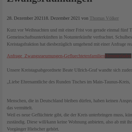
28. Dezember 2021
18. Dezember 2021
von
Thomas Völker
Kurz vor Weihnachten und mit einer Frist von gerade einmal fünf 
Gemeinschaftsunterkünften in Notunterkünfte verfrachtet. Schulbesu
Kreistagsfraktion hat diesbezüglich umgehend mit einer Anfrage rea
Anfrage_Zwangsraeumungen-Gefluechtetenfamilien
Herunterladen
Unsere Kreistagsabgeordnete Beate Ullrich-Graf wandte sich zude
„Liebe Ehrenamtliche des Runden Tisches im Main-Taunus-Kreis,
Menschen, die in Deutschland bleiben dürfen, haben keinen Anspruc
das vermittelt.
Weil es neue Geflüchtete gibt, die der Kreis unterbringen muss,
zuständig. Diese will/kann keine Wohnung anbieten, also ab mit ih
Vorgänger Hielscher gehört.