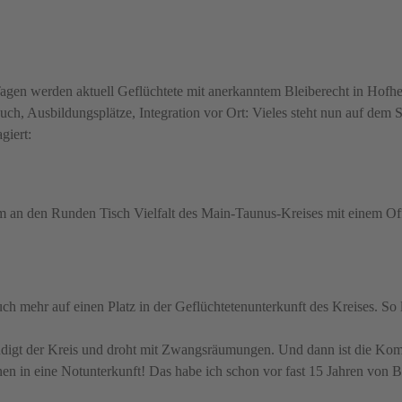
Tagen werden aktuell Geflüchtete mit anerkanntem Bleiberecht in Hofh
ch, Ausbildungsplätze, Integration vor Ort: Vieles steht nun auf dem S
giert:
m an den Runden Tisch Vielfalt des Main-Taunus-Kreises mit einem Of
h mehr auf einen Platz in der Geflüchtetenunterkunft des Kreises. So 
 kündigt der Kreis und droht mit Zwangsräumungen. Und dann ist die K
nen in eine Notunterkunft! Das habe ich schon vor fast 15 Jahren von 