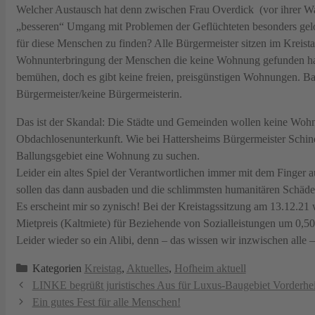
Welcher Austausch hat denn zwischen Frau Overdick (vor ihrer Wah
„besseren“ Umgang mit Problemen der Geflüchteten besonders g
für diese Menschen zu finden? Alle Bürgermeister sitzen im Kreista
Wohnunterbringung der Menschen die keine Wohnung gefunden hab
bemühen, doch es gibt keine freien, preisgünstigen Wohnungen. Ba
Bürgermeister/keine Bürgermeisterin.
Das ist der Skandal: Die Städte und Gemeinden wollen keine Woh
Obdachlosenunterkunft. Wie bei Hattersheims Bürgermeister Schin
Ballungsgebiet eine Wohnung zu suchen.
Leider ein altes Spiel der Verantwortlichen immer mit dem Finger
sollen das dann ausbaden und die schlimmsten humanitären Schäde
Es erscheint mir so zynisch! Bei der Kreistagssitzung am 13.12.21
Mietpreis (Kaltmiete) für Beziehende von Sozialleistungen um 0,5
Leider wieder so ein Alibi, denn – das wissen wir inzwischen alle
Kategorien
Kreistag
,
Aktuelles
,
Hofheim aktuell
LINKE begrüßt juristisches Aus für Luxus-Baugebiet Vorderhei
Ein gutes Fest für alle Menschen!