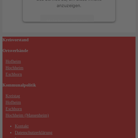
anzuzeigen.
Mehr Informationen
Akzeptieren
Kreisvorstand
powered by
Usercentrics Consent
Ortsverbände
Management Platform
&
eRecht24
Hofheim
Hochheim
Eschborn
Kommunalpolitik
Kreistag
Hofheim
Eschborn
Hochheim (Massenheim)
Kontakt
Datenschutzerklärung