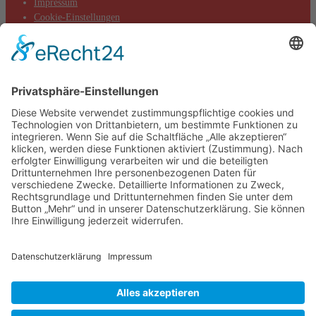
Impressum
Cookie-Einstellungen
Aktuelles
Aktionen
Positionen
Termine
DIE LINKE. Kreisverband Main-Taunus
c/o Thomas Völker
Hauptstraße 7
65719 Hofheim
Telefon: 0177-845 13 76
E-Mail: info@dielinke-mtk.de