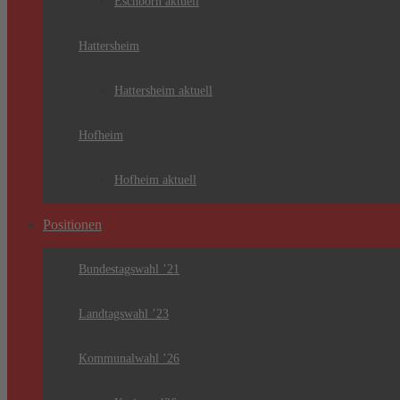
Eschborn aktuell
Hattersheim
Hattersheim aktuell
Hofheim
Hofheim aktuell
Positionen
Bundestagswahl ’21
Landtagswahl ’23
Kommunalwahl ’26