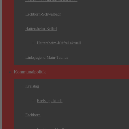
Eschborn-Schwalbach
Hattersheim-Kriftel
Hattersheim-Kriftel aktuell
Linksjugend Main-Taunus
Kommunalpolitik
Kreistag
Kreistag aktuell
Eschborn