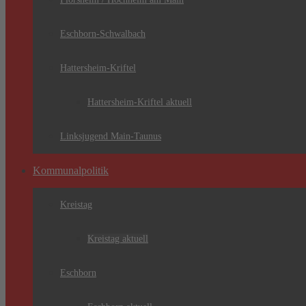
Eschborn-Schwalbach
Hattersheim-Kriftel
Hattersheim-Kriftel aktuell
Linksjugend Main-Taunus
Kommunalpolitik
Kreistag
Kreistag aktuell
Eschborn