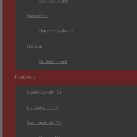
Eschborn aktuell
Hattersheim
Hattersheim aktuell
Hofheim
Hofheim aktuell
Positionen
Bundestagswahl ’21
Landtagswahl ’23
Kommunalwahl ’26