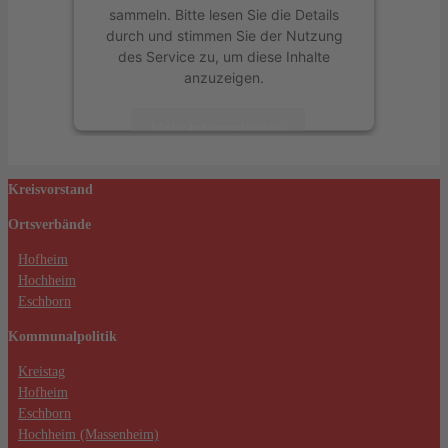
sammeln. Bitte lesen Sie die Details
durch und stimmen Sie der Nutzung
des Service zu, um diese Inhalte
anzuzeigen.
Mehr Informationen
Akzeptieren
Kreisvorstand
powered by
Usercentrics Consent
Ortsverbände
Management Platform
&
eRecht24
Hofheim
Hochheim
Eschborn
Kommunalpolitik
Kreistag
Hofheim
Eschborn
Hochheim (Massenheim)