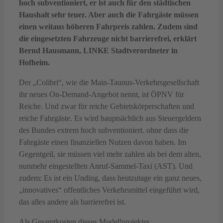
hoch subventioniert, er ist auch für den städtischen
Haushalt sehr teuer. Aber auch die Fahrgäste müssen
einen weitaus höheren Fahrpreis zahlen. Zudem sind
die eingesetzten Fahrzeuge nicht barrierefrei, erklärt
Bernd Hausmann, LINKE Stadtverordneter in
Hofheim.
Der „Colibri“, wie die Main-Taunus-Verkehrsgesellschaft
ihr neues On-Demand-Angebot nennt, ist ÖPNV für
Reiche. Und zwar für reiche Gebietskörperschaften und
reiche Fahrgäste. Es wird hauptsächlich aus Steuergeldern
des Bundes extrem hoch subventioniert. ohne dass die
Fahrgäste einen finanziellen Nutzen davon haben. Im
Gegentgeil, sie müssen viel mehr zahlen als bei dem alten,
nunmehr eingestellten Anruf-Sammel-Taxi (AST). Und
zudem: Es ist ein Unding, dass heutzutage ein ganz neues,
„innovatives“ offentliches Verkehrsmittel eingeführt wird,
das alles andere als barrierefrei ist.
Als Gesamtkosten dieses Modellprojektes