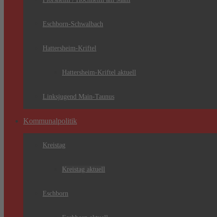
Eschborn-Schwalbach
Hattersheim-Kriftel
Hattersheim-Kriftel aktuell
Linksjugend Main-Taunus
Kommunalpolitik
Kreistag
Kreistag aktuell
Eschborn