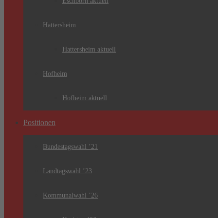
Eschborn aktuell
Hattersheim
Hattersheim aktuell
Hofheim
Hofheim aktuell
Positionen
Bundestagswahl ’21
Landtagswahl ’23
Kommunalwahl ’26