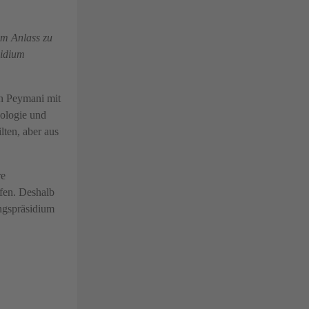
um Anlass zu
sidium
nn Peymani mit
eologie und
lten, aber aus
re
rfen. Deshalb
ngspräsidium