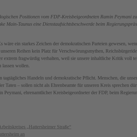
eologischen Positionen vom FDP-Kreisbeigeordneten Ramin Peymani z
inke Main-Taunus eine Dienstaufsichtsbeschwerde beim Regierungsprä
„Es wäre ein starkes Zeichen der demokratischen Parteien gewesen, we
n unseren Reihen kein Platz für Verschwörungsmythen, Reichsbürgerid
 extrem fragwürdig verhalten, weil sie unsere inhaltliche Kritik voll tei
 lassen wollen.
n tagtägliches Handeln und demokratische Pflicht. Menschen, die unse
er Taten – sollen nicht als Ehrenbeamte für unseren Kreis sprechen dü
in Peymani, ehrenamtlicher Kreisbeigeordneter der FDP, beim Regieru
Arbeitskreises „Hattersheimer Straße“
attersheim an