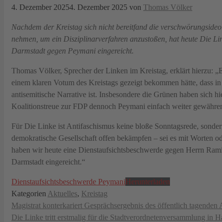
4. Dezember 2025
4. Dezember 2025
von
Thomas Völker
Nachdem der Kreistag sich nicht bereitfand die verschwörungsid
nehmen, um ein Disziplinarverfahren anzustoßen, hat heute Die L
Darmstadt gegen Peymani eingereicht.
Thomas Völker, Sprecher der Linken im Kreistag, erklärt hierzu: 
einem klaren Votum des Kreistags gezeigt bekommen hätte, dass i
antisemitische Narrative ist. Insbesondere die Grünen haben sich hier
Koalitionstreue zur FDP dennoch Peymani einfach weiter gewähren
Für Die Linke ist Antifaschismus keine bloße Sonntagsrede, sonder
demokratische Gesellschaft offen bekämpfen – sei es mit Worten od
haben wir heute eine Dienstaufsichtsbeschwerde gegen Herrn Ram
Darmstadt eingereicht.“
Dienstaufsichtsbeschwerde Peymani
Herunterladen
Kategorien
Aktuelles
,
Kreistag
Magistrat konterkariert Gesprächsergebnis des öffentlich tagenden 
Die Linke tritt erstmalig für die Stadtverordnetenversammlung in H