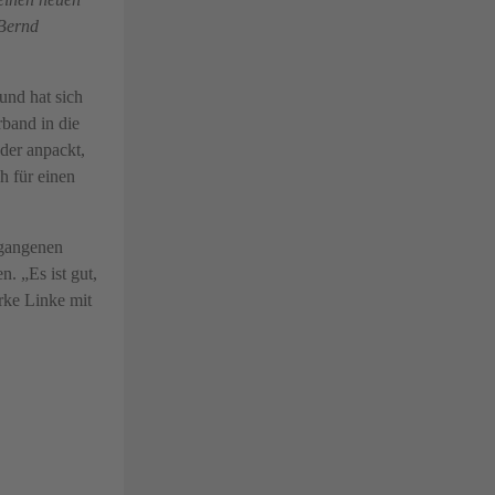
 Bernd
und hat sich
rband in die
der anpackt,
h für einen
rgangenen
. „Es ist gut,
rke Linke mit