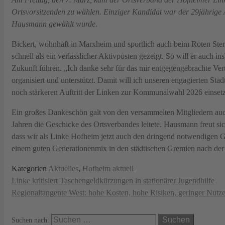
Ortsvorsitzenden zu wählen. Einziger Kandidat war der 29jährige
Hausmann gewählt wurde.
Bickert, wohnhaft in Marxheim und sportlich auch beim Roten Ster
schnell als ein verlässlicher Aktivposten gezeigt. So will er auch
Zukunft führen. „Ich danke sehr für das mir entgegengebrachte Ver
organisiert und unterstützt. Damit will ich unseren engagierten St
noch stärkeren Auftritt der Linken zur Kommunalwahl 2026 einsetz
Ein großes Dankeschön galt von den versammelten Mitgliedern au
Jahren die Geschicke des Ortsverbandes leitete. Hausmann freut si
dass wir als Linke Hofheim jetzt auch den dringend notwendigen G
einem guten Generationenmix in den städtischen Gremien nach d
Kategorien
Aktuelles
,
Hofheim aktuell
Linke kritisiert Taschengeldkürzungen in stationärer Jugendhilfe
Regionaltangente West: hohe Kosten, hohe Risiken, geringer Nutz
Suchen nach: