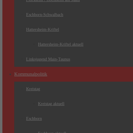
Eschborn-Schwalbach
Hattersheim-Kriftel
Hattersheim-Kriftel aktuell
Linksjugend Main-Taunus
Kommunalpolitik
Kreistag
Kreistag aktuell
Eschborn