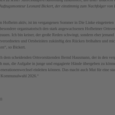
 Aufzugsmonteur Leonard Bickert, der einstimmig zum Nachfolger von
n Hofheim aktiv, ist im vergangenen Sommer in Die Linke eingetreten 
 insbesondere organisatorisch den stark angewachsenen Hofheimer Ortsve
trauen. Ich bin keiner, der große Reden schwingt, sondern eher jemand 
adtverordneten und Ortsbeiräten zukünftig den Rücken freihalten und mic
en“, so Bickert.
ch dem scheidenden Ortsvorsitzenden Bernd Hausmann, der in den ve
ch nun, die Aufgabe in junge und engagierte Hände übergeben zu können
enerationenwechsel einleiten können. Das macht auch Mut für eine sta
er Kommunalwahl 2026.“
en