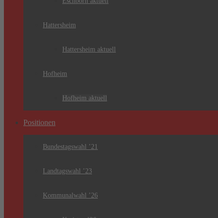
Eschborn aktuell
Hattersheim
Hattersheim aktuell
Hofheim
Hofheim aktuell
Positionen
Bundestagswahl ’21
Landtagswahl ’23
Kommunalwahl ’26