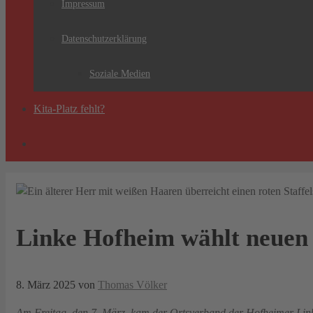
Impressum
Datenschutzerklärung
Soziale Medien
Kita-Platz fehlt?
Linke Hofheim wählt neuen 
8. März 2025
von
Thomas Völker
Am Freitag, den 7. März, kam der Ortsverband der Hofheimer Li