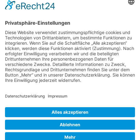
Aktuelles
Aktionen
Positionen
Termine
DIE LINKE. Kreisverband Main-Taunus
c/o Thomas Völker
Hauptstraße 7
65719 Hofheim
Telefon: 0177-845 13 76
E-Mail: info@dielinke-mtk.de
2026 - DIE LINKE. Main-Taunus Kreis