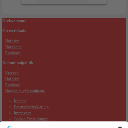
Mehr Informationen
Akzeptieren
Kreisvorstand
powered by
Usercentrics Consent
Ortsverbände
Management Platform
&
eRecht24
Hofheim
Hochheim
Eschborn
Kommunalpolitik
Kreistag
Hofheim
Eschborn
Hochheim (Massenheim)
Kontakt
Datenschutzerklärung
Impressum
Cookie-Einstellungen