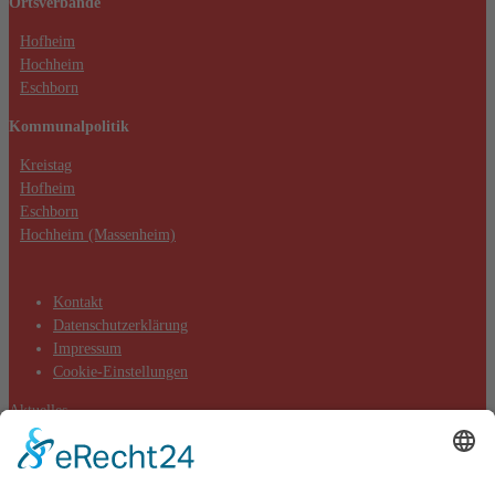
Ortsverbände
Management Platform
&
eRecht24
Hofheim
Hochheim
Eschborn
Kommunalpolitik
Kreistag
Hofheim
Eschborn
Hochheim (Massenheim)
Kontakt
Datenschutzerklärung
Impressum
Cookie-Einstellungen
Aktuelles
Aktionen
Positionen
Termine