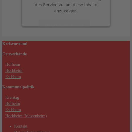
des Service zu, um diese Inhalte
anzuzeigen.
Mehr Informationen
Akzeptieren
Kreisvorstand
powered by
Usercentrics Consent
Ortsverbände
Management Platform
&
eRecht24
Hofheim
Hochheim
Eschborn
Kommunalpolitik
Kreistag
Hofheim
Eschborn
Hochheim (Massenheim)
Kontakt