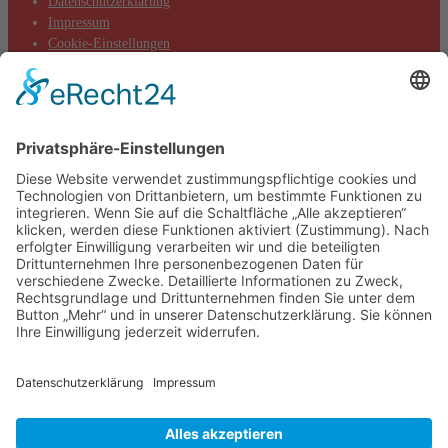
Datenschutzerklärung
Impressum
Cookie-Einstellungen
Aktuelles
Aktionen
Positionen
Termine
DIE LINKE. Kreisverband Main-Taunus
c/o Thomas Völker
Hauptstraße 7
65719 Hofheim
Telefon: 0177-845 13 76