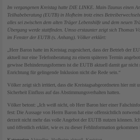
Im vergangenen Kreistag hatte DIE LINKE. Main-Taunus einen An
Teilhabeberatung (EUTB) in Hofheim trotz eines Betreiberwechsels 
alles sei zwischen dem alten Träger Lebenshilfe und dem neuen Trä
Übergang werde stattfinden. Umso erstaunter zeigt sich Thomas Vö
im Fenster der EUTB (s. Anhang). Völker erklärt:
„Herr Baron hatte im Kreistag zugesichert, dass der Betrieb der E
aktuell nur eine Telefonberatung zu einem späteren Termin angebo
gewisse Behinderungsformen ist die EUTB aktuell damit gar nicht m
Enrichtung für gelingende Inklusion nicht die Rede sein.“
Völker zeigt sich irritiert, dass die Kreistagsabgeordneten hier mi
Sicherheit Einfluss auf das Abstimmungsverhalten hatten.
Völker betont: „Ich weiß nicht, ob Herr Baron hier einer Falschinfo
fest: Die Aussage von Herrn Baron hat eine offensichtlich notwen
derzeit nicht mehr das volle Angebot der EUTB nutzen können. Ich 
und öffentlich erklärt, wie es zu dieser Fehlinformation gekommen i
Kategorien
Aktuelles
,
Hofheim aktuell
,
Kreistag