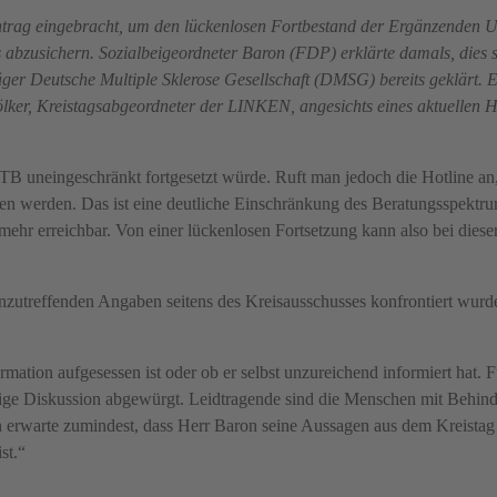
trag eingebracht, um den lückenlosen Fortbestand der Ergänzenden
abzusichern. Sozialbeigeordneter Baron (FDP) erklärte damals, dies se
ger Deutsche Multiple Sklerose Gesellschaft (DMSG) bereits geklärt. E
lker, Kreistagsabgeordneter der LINKEN, angesichts eines aktuellen H
UTB uneingeschränkt fortgesetzt würde. Ruft man jedoch die Hotline a
ten werden. Das ist eine deutliche Einschränkung des Beratungsspektru
ehr erreichbar. Von einer lückenlosen Fortsetzung kann also bei diese
t unzutreffenden Angaben seitens des Kreisausschusses konfrontiert wurd
rmation aufgesessen ist oder ob er selbst unzureichend informiert hat. F
dige Diskussion abgewürgt. Leidtragende sind die Menschen mit Behind
erwarte zumindest, dass Herr Baron seine Aussagen aus dem Kreistag ri
st.“