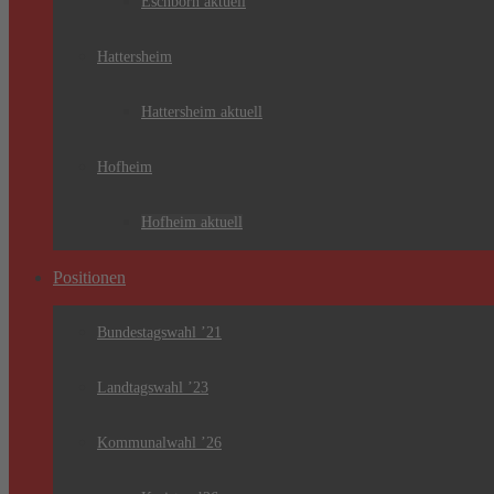
Eschborn aktuell
Hattersheim
Hattersheim aktuell
Hofheim
Hofheim aktuell
Positionen
Bundestagswahl ’21
Landtagswahl ’23
Kommunalwahl ’26