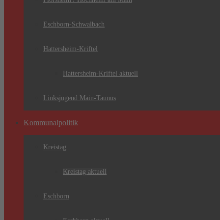
Eschborn-Schwalbach
Hattersheim-Kriftel
Hattersheim-Kriftel aktuell
Linksjugend Main-Taunus
Kommunalpolitik
Kreistag
Kreistag aktuell
Eschborn