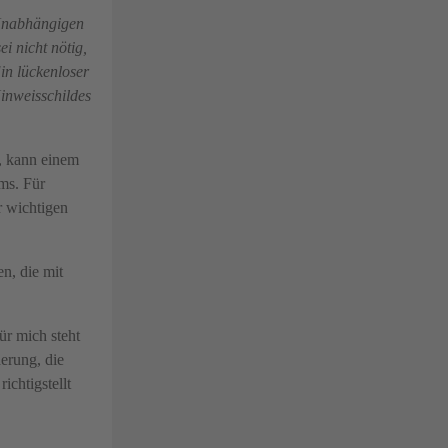
 Unabhängigen
i nicht nötig,
in lückenloser
inweisschildes
n, kann einem
ms. Für
r wichtigen
en, die mit
ür mich steht
erung, die
chtigstellt