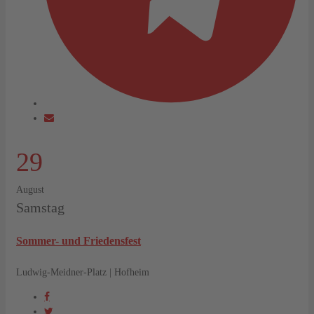
29
August
Samstag
Sommer- und Friedensfest
Ludwig-Meidner-Platz | Hofheim