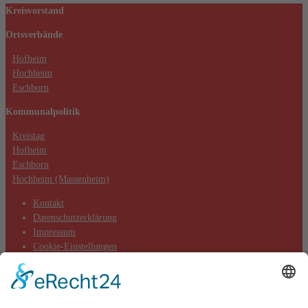
Akzeptieren
Kreisvorstand
powered by
Usercentrics Consent
Ortsverbände
Management Platform
&
eRecht24
Hofheim
Hochheim
Eschborn
Kommunalpolitik
Kreistag
Hofheim
Eschborn
Hochheim (Massenheim)
Kontakt
Datenschutzerklärung
Impressum
Cookie-Einstellungen
Aktuelles
Aktionen
Positionen