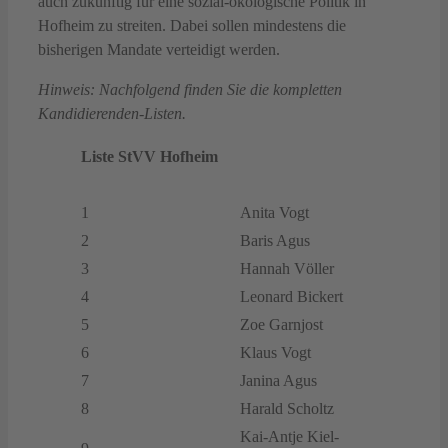
auch zukünftig für eine sozial-ökologische Politik in
Hofheim zu streiten. Dabei sollen mindestens die
bisherigen Mandate verteidigt werden.
Hinweis: Nachfolgend finden Sie die kompletten
Kandidierenden-Listen.
Liste StVV Hofheim
1
Anita Vogt
2
Baris Agus
3
Hannah Völler
4
Leonard Bickert
5
Zoe Garnjost
6
Klaus Vogt
7
Janina Agus
8
Harald Scholtz
Kai-Antje Kiel-