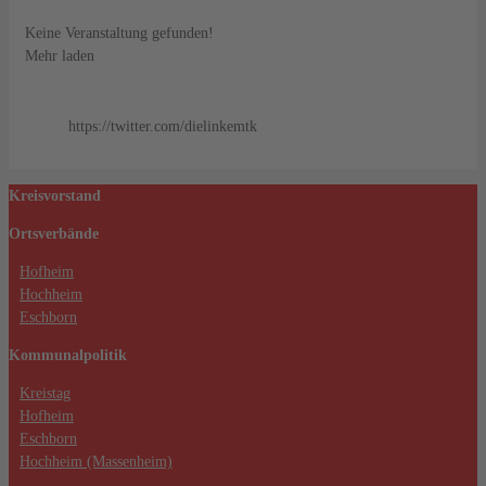
Keine Veranstaltung gefunden!
Mehr laden
https://twitter.com/dielinkemtk
Kreisvorstand
Ortsverbände
Hofheim
Hochheim
Eschborn
Kommunalpolitik
Kreistag
Hofheim
Eschborn
Hochheim (Massenheim)