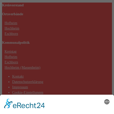
Akzeptieren
Kreisvorstand
powered by
Usercentrics Consent
Ortsverbände
Management Platform
&
eRecht24
Hofheim
Hochheim
Eschborn
Kommunalpolitik
Kreistag
Hofheim
Eschborn
Hochheim (Massenheim)
Kontakt
Datenschutzerklärung
Impressum
Cookie-Einstellungen
Aktuelles
Aktionen
Positionen