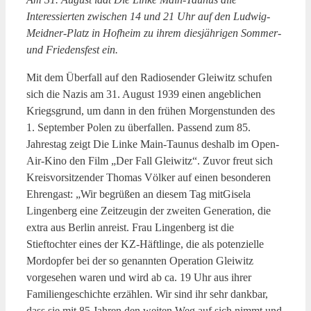
Interessierten zwischen 14 und 21 Uhr auf den Ludwig-
Meidner-Platz in Hofheim zu ihrem diesjährigen Sommer-
und Friedensfest ein.
Mit dem Überfall auf den Radiosender Gleiwitz schufen
sich die Nazis am 31. August 1939 einen angeblichen
Kriegsgrund, um dann in den frühen Morgenstunden des
1. September Polen zu überfallen. Passend zum 85.
Jahrestag zeigt Die Linke Main-Taunus deshalb im Open-
Air-Kino den Film „Der Fall Gleiwitz“. Zuvor freut sich
Kreisvorsitzender Thomas Völker auf einen besonderen
Ehrengast: „Wir begrüßen an diesem Tag mitGisela
Lingenberg eine Zeitzeugin der zweiten Generation, die
extra aus Berlin anreist. Frau Lingenberg ist die
Stieftochter eines der KZ-Häftlinge, die als potenzielle
Mordopfer bei der so genannten Operation Gleiwitz
vorgesehen waren und wird ab ca. 19 Uhr aus ihrer
Familiengeschichte erzählen. Wir sind ihr sehr dankbar,
dass sie mit 85 Jahren den weiten Weg auf sich nimmt und